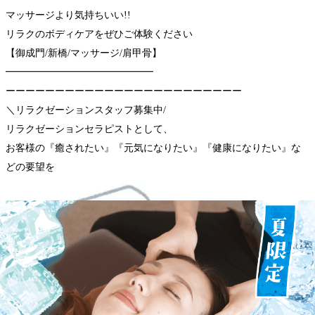
マッサージより気持ちいい!!
リラクのボディケアをぜひご体験ください
【御成門/新橋/マッサージ/肩甲骨】
━━━━━━━━━━━━━━━
ーーーーーーーーーーーーーーーーーーーーーーーー
＼リラクゼーションスタッフ募集中/
リラクゼーションセラピストとして、
お客様の『癒されたい』『元気になりたい』『健康になりたい』な
どの要望を
施術を通じてサポートするお仕事です♪
各店舗にて募集中(^O^)!皆さんのご応募をお待ちしております!
▼浜松町シーバンス店
https://seranabi.jp/job/8f9e0343
▼御成門駅前店
https://seranabi.jp/job/de25d9d2