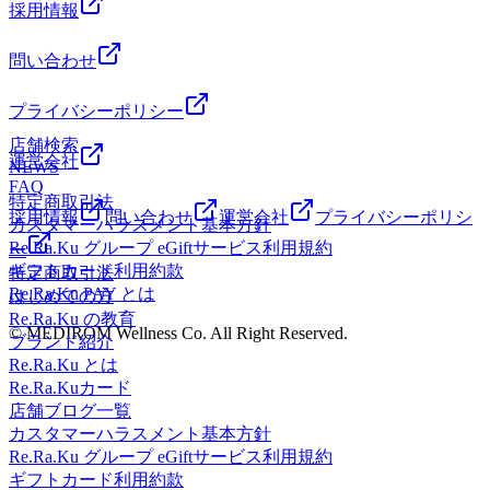
たい』『元気になりたい』『健康になりたい』などの要望を
採用情報
19:30 スタッフ一同ご来店を心よりお待ちしております。
施術を通じてサポートするお仕事です♪各店舗にて募集中
━━━━━━━━━━━━━━━ストレッチ&amp;ボディケ
(^O^)!皆さんのご応募をお待ちしておりま
アRe.Ra.Ku(リラク)御成門駅前店【港区在勤・在住の方に朗
問い合わせ
す!https://seranabi.jp/job/40f82633ーーーーーーーーーーーーー
報です】当店では、みなとくPAYのご利用が可能です!平日
ーーーーーーーーーーー
は21:00まで、週末は20:00まで営業しておりますので、ぜひ
プライバシーポリシー
ご予約のうえ、ご来店くださいませ!【営業時間】平日
店舗検索
:11:00～21:00土日祝:11:00～20:00【住所】〒105-0003東京都
運営会社
NEWS
港区西新橋3-24-6 ル・グラシエルBLDG.87 1F都営三田線
FAQ
「御成門駅」A5出口よりすぐマッサージより気持ちいい!!リ
特定商取引法
採用情報
問い合わせ
運営会社
プライバシーポリシ
ラクのボディケアをぜひご体験ください【御成門/新橋/マッ
カスタマーハラスメント基本方針
サージ/肩甲骨】━━━━━━━━━━━━━━━ーーーー
Re.Ra.Ku グループ eGiftサービス利用規約
ー
ーーーーーーーーーーーーーーーーーーーー＼リラクゼーシ
ギフトカード利用約款
特定商取引法
ョンスタッフ募集中/リラクゼーションセラピストとして、
Re.Ra.Ku PAY とは
はじめての方
お客様の『癒されたい』『元気になりたい』『健康になりた
Re.Ra.Ku の教育
い』などの要望を施術を通じてサポートするお仕事です♪各
© MEDIROM Wellness Co. All Right Reserved.
ブランド紹介
店舗にて募集中(^O^)!皆さんのご応募をお待ちしておりま
Re.Ra.Ku とは
す!https://seranabi.jp/job/40f82633ーーーーーーーーーーーーー
Re.Ra.Kuカード
ーーーーーーーーーーー
店舗ブログ一覧
カスタマーハラスメント基本方針
Re.Ra.Ku グループ eGiftサービス利用規約
ギフトカード利用約款