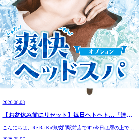
▼イトーヨーカドー大森店
https://seranabi.jp/job/40f82633
ーーーーーーーーーーーーーーーーーーーーーーーー
WEB予約する
電話予約する
03-6452-9227
最近のブログ
御成門駅前店★本日の空き情報のお知らせ
こんにちは！Re.Ra.Ku御成門駅前店です！夏本番！都内で
は、今日も気温が35度くらいに上がるようですね。暑さで疲
2026.08.08
れきる前に、お身体のメンテナンスをしっかりと行いましょ
う！ 本日のおすすめは【ボディケア60分+爽快ヘッドスパ20
【お盆休み前にリセット】毎日ヘトヘト…「連休
分】です!全身をしっかりほぐした後に、ひんやり爽快な炭
前のラストスパート」で限界な体を救う方法
酸泡を使用したヘッドスパで頭までスッキリ。暑さや冷房に
こんにちは、Re.Ra.Ku御成門駅前店です♪今日は暦の上では
よるお疲れが気になるこの時期におすすめの組み合わせで
「立秋(りっしゅう)」。今日から秋が始まるとされています
す。※-5℃の炭酸泡!気になる方は1プッシュ￥110でお試し
2026.08.07