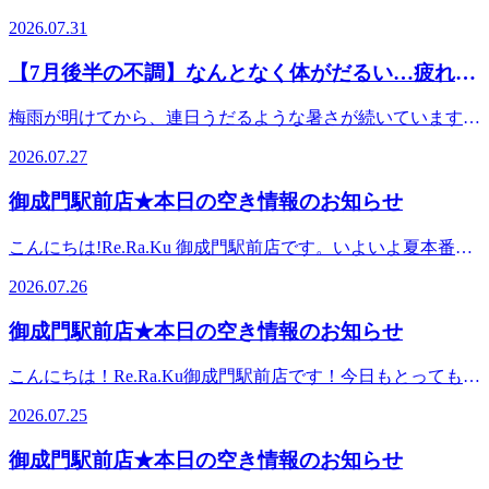
涼しい日」に体がだるくなる理由】原因は、急激な気温の変
室内の寒暖差でお身体おもだるくなったり、足が張ったり、
サージ/肩甲骨】━━━━━━━━━━━━━━━ーーーー
頬周りをタオル越しでじっくりほぐしていきます。&lt;こん
のスマホは脳を刺激し、睡眠の質を著しく下げます。寝る1
2026.07.31
化による「寒暖差疲労」と、曇り空による「低気圧」のダブ
頭が痛むかたが多いようで。。。そんな不調をしっかりケア
ーーーーーーーーーーーーーーーーーーーー＼リラクゼーシ
な方にオススメ&gt;・とにかく全身疲れている・全身しっか
時間前には画面を見るのをやめ、脳のスイッチをオフにしま
ルパンチです。昨日までの猛暑に慣れていた体は、急に気温
して、暑さに負けないお身体作っていきましょう!★本日の
ョンスタッフ募集中/リラクゼーションセラピストとして、
りほぐされたい・目元の疲れや頭の重だるさが気になる★ご
しょう。2.軽い「深呼吸」で自律神経を整える忙しいと無意
【7月後半の不調】なんとなく体がだるい…疲れが
が下がると、体温を一定に保とうとしてエネルギーを大量に
おすすめ★【100分セットコース】ボディ&amp;フットケア
お客様の『癒されたい』『元気になりたい』『健康になりた
案内状況のお知らせ★8月2日(日) 11:50～12:30、15:00～
識のうちに呼吸が浅くなり、首や肩のコリが強くなります。
消費します。これが自律神経をクタクタにさせ、強いだるさ
抜けない原因は「夜のクーラー病」かも？
70分+ドライヘッドスパ30分足裏からふくらはぎにかけてク
い』などの要望を施術を通じてサポートするお仕事です♪各
19:008月1日(土) 11:00～17:30スタッフ一同ご来店を心よりお
デスクワークの合間に、5秒かけて鼻から吸い、10秒かけて
梅雨が明けてから、連日うだるような暑さが続いています
を引き起こすのです。さらに、雨が降りそうな曇り日は気圧
リームまたはアロマオイルを使いじんわりほぐします。ま
店舗にて募集中(^O^)!皆さんのご応募をお待ちしておりま
待ちしております。━━━━━━━━━━━━━━ストレッ
口から細く長く吐き出す深呼吸を3回試してみてください。
ね。7月も後半に入り、ビジネス街を歩く皆様の表情にも少
が低下します。気圧が下がると血管が広がり、頭痛や、首・
た、うつ伏せでお疲れの箇所を中心に全身のボディケア。最
す!https://seranabi.jp/job/40f82633ーーーーーーーーーーーーー
2026.07.27
チ&amp;ボディケア Re.Ra.Ku(リラク)御成門駅前店都営三田
これだけで脳に酸素が行き渡り、体がリラックスモードに入
し疲れが見え始める時期です。「毎日しっかり寝ているはず
肩のガチガチ感を悪化させてしまいます。「涼しくて過ごし
後に、仰向けで目元、こめかみ、頭、頬周りをタオル越しで
ーーーーーーーーーーー
線「御成門駅」A5出口よりすぐ♪【住所】〒105-0003東京都
ります。★ご案内状況のお知らせ8月7日(金) 13:00～19:30 ス
なのに、朝から体がだるい」「なんとなく食欲が出ない、お
やすいから大丈夫」と油断せず、今日のうちにしっかりお体
じっくりほぐしていきます。&lt;こんな方にオススメ&gt;・
御成門駅前店★本日の空き情報のお知らせ
港区西新橋3-24-6 ル・グラシエルBLDG.87 1F【営業時間】
タッフ一同ご来店を心よりお待ちしております。
腹の調子がスッキリしない」「足元が冷えて、夕方になると
をケアしてあげることが大切です。【今日のだるさを引きず
とにかく全身疲れている・全身しっかりほぐされたい・目元
平日 :11:00～21:00土日祝:11:00～
━━━━━━━━━━━━━━━ストレッチ&amp;ボディケ
いつも以上にパンパンにむくむ」オフィスでこのような「な
らないための2つの対策】1お腹や首元を冷やさない涼しいか
の疲れや頭の重だるさが気になる★ご案内状況のお知らせ
こんにちは!Re.Ra.Ku 御成門駅前店です。いよいよ夏本番で
20:00━━━━━━━━━━━━━━━＼リラクゼーション
アRe.Ra.Ku(リラク)御成門駅前店【港区在勤・在住の方に朗
んとなくの不調」を感じていませんか？実はその原因、日中
らといって、オフィスの冷房の中でいつも通り薄着で過ごし
★7月31日(金) 15:30～19:308月1日(土) 12:20～17:20スタッフ
すね!暑さで疲れを溜め込む前に、お身体のメンテナンスを
スタッフ募集中/お客様の『癒されたい』『元気になりた
報です】当店では、みなとくPAYのご利用が可能です!平日
の暑さだけでなく、夜の睡眠中の「クーラー病（冷房バ
ていると、自律神経がさらに乱れてしまいます。今日は薄手
2026.07.26
一同ご来店を心よりお待ちしております。
始めませんか? 本日のおすすめは【ボディケア60分+爽快ヘ
い』『健康になりたい』などを施術を通じてサポートするお
は21:00まで、週末は20:00まで営業しておりますので、ぜひ
テ）」にあるかもしれません。朝起きた瞬間からだるい理由
のカーディガンを羽織ったり、温かい飲み物を選んだりし
━━━━━━━━━━━━━━ストレッチ&amp;ボディケア
ッドスパ20分】です!全身をしっかりほぐした後に、ひんや
仕事です♪詳細はこちらをチェッ
ご予約のうえ、ご来店くださいませ!【営業時間】平日
熱帯夜を乗り切るために夜通しクーラーをつけるのは不可欠
て、お腹や首元を冷えから守りましょう。2軽いストレッチ
御成門駅前店★本日の空き情報のお知らせ
Re.Ra.Ku(リラク)御成門駅前店都営三田線「御成門駅」A5出
り爽快な炭酸泡を使用したヘッドスパで頭までスッキリ。暑
ク!https://seranabi.jp/job/40f82633
:11:00～21:00土日祝:11:00～20:00【住所】〒105-0003東京都
ですが、設定温度が低すぎたり、風が直接体に当たったりし
で血行を促す低気圧でどんよりした体には、血行を良くする
口よりすぐ♪【住所】〒105-0003東京都港区西新橋3-24-6
さや冷房によるお疲れが気になるこの時期におすすめの組み
港区西新橋3-24-6 ル・グラシエルBLDG.87 1F都営三田線
ていませんか？寝ている間に体が冷え続けると、血行が悪く
ことが一番の薬です。デスクに座ったまま、肩を後ろに大き
こんにちは！Re.Ra.Ku御成門駅前店です！今日もとっても暑
ル・グラシエルBLDG.87 1F【営業時間】平日 :11:00～21:00
合わせです。★ご案内状況のお知らせ7月26日(日) 16:00～
「御成門駅」A5出口よりすぐマッサージより気持ちいい!!リ
なり、体力を回復させるための「質の良い睡眠」がとれなく
く回したり、首をゆっくり左右に傾けたりして、滞った血液
い日となりましたね。。みなさん体調管理や水分補給にはお
土日祝:11:00～20:00━━━━━━━━━━━━━━━＼リラ
18:30 スタッフ一同ご来店を心よりお待ちしております。
ラクのボディケアをぜひご体験ください【御成門/新橋/マッ
2026.07.25
なってしまいます。また、冷えによって内臓（胃腸）の働き
を流してあげましょう。【「なんだかシャキッとしない…」
気を付けくださいね。 ★ご案内状況のお知らせ7月25日(土)
クゼーションスタッフ募集中/お客様の『癒されたい』『元
━━━━━━━━━━━━━━━ストレッチ&amp;ボディケ
サージ/肩甲骨】━━━━━━━━━━━━━━━ーーーー
が低下し、だるさや食欲不振を引き起こす原因にもなるので
その不調には】「涼しいのに疲れが抜けない」「どんよりし
12:50～20:00 7月26日(日) 11:00～17:20スタッフ一同ご来店
気になりたい』『健康になりたい』などを施術を通じてサポ
アRe.Ra.Ku(リラク)御成門駅前店【港区在勤・在住の方に朗
ーーーーーーーーーーーーーーーーーーーー＼リラクゼーシ
御成門駅前店★本日の空き情報のお知らせ
す。そこで今日は、翌朝に疲れを残さないための「夜の冷房
た天気で、頭も体も重苦しい…」そんな日は、ぜひ当店の
を心よりお待ちしております。
ートするお仕事です♪詳細はこちらをチェッ
報です】当店では、みなとくPAYのご利用が可能です!平日
ョンスタッフ募集中/リラクゼーションセラピストとして、
対策」を3つご紹介します。翌朝スッキリ目覚めるための夜
【リラク系ボディケア&amp;ドライヘッドスパコース】でお