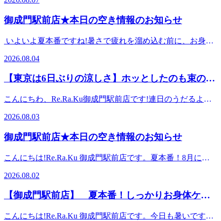
が、ビジネス街はまだまだ厳しい猛暑が続いていますね。気
いただけます!お気軽にお声がけください!★ご案内状況のお
がつけば8月も上旬が終わり、まもなくお盆休みという方も
知らせ8月8日(火) 11:00～19:30 スタッフ一同ご来店を心より
御成門駅前店★本日の空き情報のお知らせ
多いのではないでしょうか?連休が待ち遠しい反面、オフィ
お待ちしております。━━━━━━━━━━━━━━━スト
スでは今、このような状態になっていませんか?「休み前に
レッチ&amp;ボディケアRe.Ra.Ku(リラク)御成門駅前店【港
いよいよ夏本番ですね!暑さで疲れを溜め込む前に、お身体
終わらせる仕事が山積みで、いつも以上にヘトヘト」「連日
区在勤・在住の方に朗報です】当店では、みなとくPAYのご
のメンテナンスを始めませんか? 本日のおすすめは【ボディ
の猛暑とオフィスの冷房で、体力がもう限界…」「疲れすぎ
2026.08.04
利用が可能です!平日は21:00まで、週末は20:00まで営業して
ケア60分+爽快ヘッドスパ20分】です!全身をしっかりほぐし
ていて、せっかくの連休を楽しめる気がしない」お盆休み前
おりますので、ぜひご予約のうえ、ご来店くださいませ!
た後に、ひんやり爽快な炭酸泡を使用したヘッドスパで頭ま
のラストスパートは、1年の中でも特に疲れが溜まりやすい
【東京は6日ぶりの涼しさ】ホッとしたのも束の
【営業時間】平日 :11:00～21:00土日祝:11:00～20:00【住所】
でスッキリ。暑さや冷房によるお疲れが気になるこの時期に
「危険な1週間」です。今日はお休みを全力で楽しむため
〒105-0003東京都港区西新橋3-24-6 ル・グラシエルBLDG.87
間?「急な気温の変化」で体がだるい時の対処法
おすすめの組み合わせです。※-5℃の炭酸泡!気になる方は1
に、今週末にやっておきたい疲れの応急処置をご紹介しま
こんにちわ、Re.Ra.Ku御成門駅前店です!連日のうだるよう
1F都営三田線「御成門駅」A5出口よりすぐマッサージより
プッシュ￥110でお試しいただけます!お気軽にお声がけくだ
す。【連休前に「疲れの借金」を返済しておくべき理由】多
な猛暑から一転、今日の東京は久しぶりに最高気温が30℃を
気持ちいい!!リラクのボディケアをぜひご体験ください【御
さい!★ご案内状況のお知らせ8月4日(火) 12:00～20:00 スタ
2026.08.03
くのビジネスパーソンが「お盆休みに入ったらゆっくり休も
下回り、過ごしやすい気温になりましたね。「やっと一息つ
成門/新橋/マッサージ/肩甲骨】
ッフ一同ご来店を心よりお待ちしております。
う」と考えがちです。しかし、限界まで溜まった疲れ(=睡眠
ける」とホッとする一方で、空はどんよりとした曇り空。夕
━━━━━━━━━━━━━━━ーーーーーーーーーーーー
━━━━━━━━━━━━━━━ストレッチ&amp;ボディケ
御成門駅前店★本日の空き情報のお知らせ
不足や自律神経の乱れ)は、1日や2日寝ただけでは抜けませ
方にかけて、所によっては雨がパラつくすっきりしないお天
ーーーーーーーーーーーー＼リラクゼーションスタッフ募集
アRe.Ra.Ku(リラク)御成門駅前店【港区在勤・在住の方に朗
ん。むしろ、気が張っていた仕事が休みに入った途端に抜け
気になりそうです。そんな今日、オフィスでこのように感じ
中/リラクゼーションセラピストとして、お客様の『癒され
報です】当店では、みなとくPAYのご利用が可能です!平日
こんにちは!Re.Ra.Ku 御成門駅前店です。夏本番！8月に突
ることで、連休初日にどっと体調を崩してしまうケース(い
ていませんか?「涼しくて楽なはずなのに、なぜか体がだる
たい』『元気になりたい』『健康になりたい』などの要望を
は21:00まで、週末は20:00まで営業しておりますので、ぜひ
入しましたね！みなさん、体調に気を付けてこの暑さを乗り
わゆる「連休病」)が非常に多いのです。せっかくの長期休
い」「いつも以上に頭がボーッとして、仕事に集中できな
施術を通じてサポートするお仕事です♪各店舗にて募集中
2026.08.02
ご予約のうえ、ご来店くださいませ!【営業時間】平日
きりましょう！ ★本日のおすすめ★【100分セットコース】
暇を寝込んで過ごさないためには、「休みの前」に一度お体
い」「肩や首がズーンと重く感じる」実は、連日の猛暑から
(^O^)!皆さんのご応募をお待ちしておりま
:11:00～21:00土日祝:11:00～20:00【住所】〒105-0003東京都
ボディ&amp;フットケア70分+ドライヘッドスパ30分足裏か
をリセットしておくことがとても大切です。【今週末にでき
急に気温が下がった日は、体に大きな負担がかかっていま
す!https://seranabi.jp/job/40f82633ーーーーーーーーーーーーー
【御成門駅前店】 夏本番！しっかりお身体ケア
港区西新橋3-24-6 ル・グラシエルBLDG.87 1F都営三田線
らふくらはぎにかけてクリームまたはアロマオイルを使いじ
る!疲れを溜め込まないコツ】1.帰宅後は「スマホ断食」で
す。今日は、この「急な涼しさ」と「曇り空」がもたらす不
ーーーーーーーーーーー
「御成門駅」A5出口よりすぐマッサージより気持ちいい!!リ
しましょう！
んわりほぐします。また、うつ伏せでお疲れの箇所を中心に
脳を休める仕事のタスクが多くて頭がフル回転している時期
調の原因と、今すぐできる対策をお届けします。【「久々に
こんにちは!Re.Ra.Ku 御成門駅前店です。今日も暑いですね!
ラクのボディケアをぜひご体験ください【御成門/新橋/マッ
全身のボディケア。最後に、仰向けで目元、こめかみ、頭、
は、寝る直前まで脳が緊張しています。ベッドに入ってから