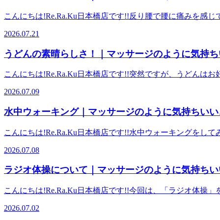
こんにちは!Re.Ra.Ku日本橋店です!!反り腰で腰に痛
筋（ちょうようきん）】とは、腰椎（背骨）や骨盤の内側か
2026.07.21
歩行時の脚の引き上げや、良い姿勢（背骨のS字カーブ）を
くなり、腸腰筋（股関節の付け根のインナーマッスル）が骨
うどんの素晴らしさ！｜マッサージのように気持ち
になります。 お腹を伸ばすストレッチをしたり、トレーニ
の【腸腰筋】を気にかけてみて下さい。 腰のお疲れでお悩み
こんにちは!Re.Ra.Ku日本橋店です!!突然ですが、う
■【東京メトロ各線日本橋駅 A７ 出口直結】【コレド日本橋
どん」のすばらしさについて今回はお伝えしたいと思います
海道・山陽新幹線東京駅日本橋口より徒歩5分】【東京メトロ
2026.07.09
収がとても早いです。風邪を引いたり食欲がない時や、胃腸
B10出口へお進み下さい】【東京メトロ半蔵門線大手町駅東改
に戻してみる…という経験をされた方もいらっしゃるのでは
い】【東京メトロ銀座線三越前駅A4出口徒歩4分】【東京メ
水中ウォーキング｜マッサージのように気持ちいい、
います。 ☆オススメトッピング☆・オクラ→輪切りにして
駅 日本橋駅 A７ 出口直結】【都営浅草線宝町駅より１駅 
納豆をプラスするのもオススメです。食欲が落ちがちな夏に
がいい！ 肩甲骨ストレッチ】Re.Ra.Ku 日本橋店東京都中央区
こんにちは!Re.Ra.Ku日本橋店です!!水中ウォーキン
し、ボリューム感が出ます。 注意点・塩分の取りすぎうど
19:00（毎週水曜 定休日）＜店舗電話番号＞03-3273-7900＜Mail＞ sa
よりも高い消費カロリーを得られる有酸素運動です。泳げない
ましょう。・血糖値の急上つるつると嚙まずに飲み込んでし
2026.07.08
継続のコツです）。健康維持なら週1回〜、ダイエットや筋力
を一緒に摂ることで、糖質の吸収が緩やかになると言われて
名所からのアクセス■【東京メトロ各線日本橋駅 A７ 出口直
リック！！） ■周辺駅、観光名所からのアクセス■【東京メト
ラジオ体操について｜マッサージのように気持ちいい
重洲口徒歩7分】【東海道・山陽新幹線東京駅日本橋口より徒
八重洲北口徒歩5分/東京駅八重洲口徒歩7分】【東海道・山陽
札徒歩7分/大手町駅B10出口へお進み下さい】【東京メトロ
メトロ丸の内線大手町駅東改札徒歩7分/大手町駅B10出口へ
こんにちは!Re.Ra.Ku日本橋店です!!今回は、「ラジ
B10出口へお進み下さい】【東京メトロ銀座線三越前駅A4出
駅東改札徒歩7分/大手町駅B10出口へお進み下さい】【東京
なく動かすことができると言われています。基礎代謝の向上
ロ銀座線京橋駅より１駅 日本橋駅 A７ 出口直結】【都営浅
2026.07.02
室町徒歩5分】【東京メトロ銀座線京橋駅より１駅 日本橋駅 
動する暇がない！まとまった時間が取れない！という方も沢
ッサージよりも気持ちがいい！ 肩甲骨ストレッチ】Re.Ra.K
――――――――――――――――――――――――――――――