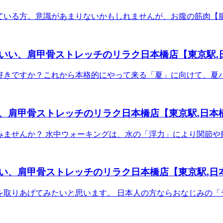
みを感じている方。意識があまりないかもしれませんが、お腹の筋肉
ら太ももの骨の内側にかけて伸びる深層筋肉（インナーマッス
保つための重要な役割を担っています。 反り腰は、デスクワー
盤を前方に引っ張り、前傾させることで引き起こされます。こ
いい、肩甲骨ストレッチのリラク日本橋店【東京駅,日
ングで筋力を鍛えることにより腸腰筋を伸び縮みさせ緩めること
の方!!リラクでお待ちしております。 ご予約はこちらから（
どんはお好きですか？これから本格的にやって来る「夏」に向けて
徒歩3分】【日本橋高島屋徒歩3分】【各JR線東京駅日本橋口徒歩
。 うどんは「消化が良く、即効性のエネルギー源になる」こと
東西線大手町駅東改札徒歩7分/大手町駅B10出口へお進み下さ
が不調な時でも無理なく栄養補給が出来ます。体調を崩し治り
札徒歩7分/大手町駅B10出口へお進み下さい】【東京メトロ千
ないでしょうか。また、１００ｇあたりのカロリーや糖質量が
トロ半蔵門線三越前駅A4出口徒歩4分】【日本橋三越本店徒歩
肩甲骨ストレッチのリラク日本橋店【東京駅,日本橋
のせると、見た目にも可愛いうどんの出来上がりです。食物繊維
日本橋駅 A７ 出口直結】――――――――――――――――
ぴったりメニューです。 ・お肉→牛肉や豚肉を甘辛く煮てうど
八重洲1-3-7八重洲ファーストフィナンシャルビルB1F(モグモグキ
グをしてみませんか？ 水中ウォーキングは、水の「浮力」により関
んのつゆには多くの塩分が含まれています。つゆを飲み干す習慣
lon.nihonbashi@reraku.jp＜HP（PC)＞ http://rerak
方でも安全に実践でき、ダイエットやリハビリに最適です。 1
まうと、血糖値が急激に上昇すると言われています。単品での
アップを目指す場合は週2〜3回が理想的とされています。 ご
います。 みなさんも食生活に手軽に「うどん」を選択してみて
結】【コレド日本橋徒歩3分】【日本橋高島屋徒歩3分】【各JR
ロ各線日本橋駅 A７ 出口直結】【コレド日本橋徒歩3分】【日
、肩甲骨ストレッチのリラク日本橋店【東京駅,日本
歩5分】【東京メトロ東西線大手町駅東改札徒歩7分/大手町駅
新幹線東京駅日本橋口より徒歩5分】【東京メトロ東西線大手町
半蔵門線大手町駅東改札徒歩7分/大手町駅B10出口へお進み下
お進み下さい】【東京メトロ半蔵門線大手町駅東改札徒歩7分/
オ体操」を取りあげてみたいと思います。 日本人の方ならおなじみ
口徒歩4分】【東京メトロ半蔵門線三越前駅A4出口徒歩4分】
メトロ銀座線三越前駅A4出口徒歩4分】【東京メトロ半蔵門線三
、血行促進などが期待でき、定期的に続けることで生活リズムや
草線宝町駅より１駅 日本橋駅 A７ 出口直結】――――――
A７ 出口直結】【都営浅草線宝町駅より１駅 日本橋駅 A７ 
山おられると思いますが、３分で手軽に運動できるというメリッ
u 日本橋店東京都中央区八重洲1-3-7八重洲ファーストフィナン
■□■【マッサージよりも気持ちがいい！ 肩甲骨ストレッチ】Re