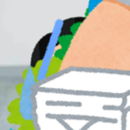
■周辺駅、観光名所からのアクセス■
【東京メトロ各線日本橋駅 A７ 出口直結】
【コレド日本橋徒歩3分】