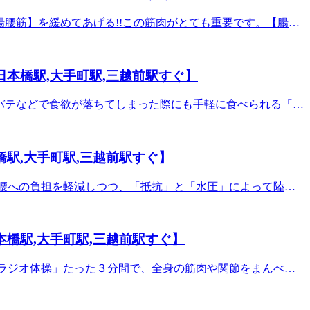
【腸腰筋】を緩めてあげる!!この筋肉がとても重要です。【腸腰
ル）の総称です。上半身と下半身をつなぐ唯一の筋肉であり、
クや前かがみになることが多い日常で、お腹の筋肉が縮んで硬
の状態を放置すると、慢性的な腰痛や下腹部のぽっこりの原因
本橋駅,大手町駅,三越前駅すぐ】
が出来ます。反り腰だけでなく腰痛にお困りの方は、ぜひこ
あじさいをクリック！！） ■周辺駅、観光名所からのアクセス
、夏バテなどで食欲が落ちてしまった際にも手軽に食べられる「う
5分/東京駅八重洲北口徒歩5分/東京駅八重洲口徒歩7分】【東
が最大の健康効果と言われています。脂質が少なく、消化吸
い】【東京メトロ丸の内線大手町駅東改札徒歩7分/大手町駅
かけの時に、まずはうどんから食べてみて徐々に通常の食生活
代田線大手町駅東改札徒歩7分/大手町駅B10出口へお進み下さ
白米や蕎麦よりも低いため、適量であれば太りにくいとされて
5分】【コレド室町徒歩5分】【東京メトロ銀座線京橋駅より１
駅,大手町駅,三越前駅すぐ】
が豊富で腸内環境を整えることが出来ると言われています。
――――――――――――――■□■【マッサージよりも気持ち
んにトッピングするだけで、お肉のうまみがつゆに溶けだ
ッチン内)営業時間 平日12:00～21:00／土日祝10:00～
節や腰への負担を軽減しつつ、「抵抗」と「水圧」によって陸上
がある方は1日の塩分摂取量をオーバーしやすいため、注意し
u.jp/studio/nihonbashi/■□■―――――――――――――
回あたり30分〜60分を目安に行います（疲れすぎない程度が
摂取を避け、肉うどんや卵とじうどんなど、脂質やタンパク質
予約はこちらから（あじさいをクリック！！） ■周辺駅、観光
はいかがでしょうか？ ご予約はこちらから（あじさいをク
線東京駅日本橋口徒歩5分/東京駅八重洲北口徒歩5分/東京駅八
本橋高島屋徒歩3分】【各JR線東京駅日本橋口徒歩5分/東京駅
橋駅,大手町駅,三越前駅すぐ】
B10出口へお進み下さい】【東京メトロ丸の内線大手町駅東改
駅東改札徒歩7分/大手町駅B10出口へお進み下さい】【東京
さい】【東京メトロ千代田線大手町駅東改札徒歩7分/大手町駅
大手町駅B10出口へお進み下さい】【東京メトロ千代田線大手町
の「ラジオ体操」たった３分間で、全身の筋肉や関節をまんべん
【日本橋三越本店徒歩5分】【コレド室町徒歩5分】【東京メト
越前駅A4出口徒歩4分】【日本橋三越本店徒歩5分】【コレド
自律神経が整うとされています。 毎日忙しく、なかなか運
――――――――――――――――――――――――■□■【マ
出口直結】
トがあるので、続けやすいのではないでしょうか。 ここ
シャルビルB1F(モグモグキッチン内)営業時間 平日12:00～
.Ra.Ku 日本橋店東京都中央区八重洲1-3-7八重洲ファ