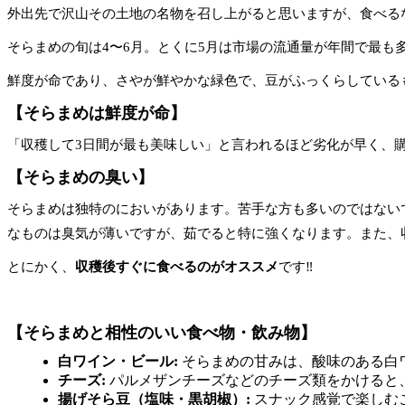
外出先で沢山その土地の名物を召し上がると思いますが、食べる
そらまめの旬は4〜6月。とくに5月は市場の流通量が年間で最も
鮮度が命であり、さやが鮮やかな緑色で、豆がふっくらしている
【そらまめは
鮮度が命
】
「収穫して3日間が最も美味しい」と言われるほど劣化が早く、
【そらまめの
臭い】
そらまめは独特のにおいがあります。苦手な方も多いのではない
なものは臭気が薄いですが、茹でると特に強くなります。また、
とにかく、
収穫後すぐに食べるのがオススメ
です‼
【そらまめと相性のいい食べ物・飲み物】
白ワイン・ビール:
そらまめの甘みは、酸味のある白
チーズ:
パルメザンチーズなどのチーズ類をかけると
揚げそら豆（塩味・黒胡椒）:
スナック感覚で楽しむ