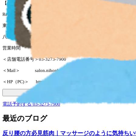
【マッサージよりも気持ちがいい！ 肩甲骨ストレッチ】
Re.Ra.Ku 日本橋店
東京都中央区八重洲1-3-7
八重洲ファーストフィナンシャルビルB1F(モグモグキッチン内)
営業時間 平日12:00～21:00／土日祝10:00～19:00（毎週水
＜店舗電話番号＞03-3273-7900
＜Mail＞ salon.nihonbashi@reraku.jp
＜HP（PC)＞ http://reraku.jp/studio/nihonbashi/■□■―
電話予約する
03-3273-7900
最近のブログ
反り腰の方必見筋肉｜マッサージのように気持ちいい