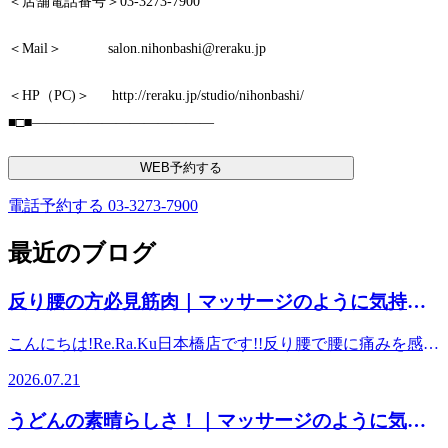
＜店舗電話番号＞03-3273-7900
＜Mail＞ salon.nihonbashi@reraku.jp
＜HP（PC)＞ http://reraku.jp/studio/nihonbashi/
■□■―――――――――――――
WEB予約する
電話予約する
03-3273-7900
最近のブログ
反り腰の方必見筋肉｜マッサージのように気持ち
いい、肩甲骨ストレッチのリラク日本橋店【東京
こんにちは!Re.Ra.Ku日本橋店です!!反り腰で腰に痛みを感じ
駅,日本橋駅,大手町駅,三越前駅すぐ】
ている方。意識があまりないかもしれませんが、お腹の筋肉
2026.07.21
【腸腰筋】を緩めてあげる!!この筋肉がとても重要です。
【腸腰筋（ちょうようきん）】とは、腰椎（背骨）や骨盤の
うどんの素晴らしさ！｜マッサージのように気持
内側から太ももの骨の内側にかけて伸びる深層筋肉（インナ
ちいい、肩甲骨ストレッチのリラク日本橋店【東