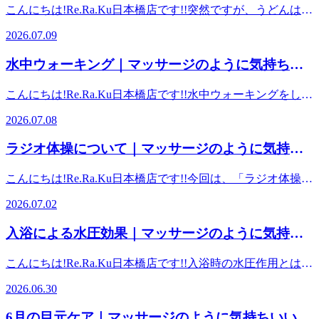
ーマッスル）の総称です。上半身と下半身をつなぐ唯一の筋
こんにちは!Re.Ra.Ku日本橋店です!!突然ですが、うどんはお
肉であり、歩行時の脚の引き上げや、良い姿勢（背骨のS字
京駅,日本橋駅,大手町駅,三越前駅すぐ】
好きですか？これから本格的にやって来る「夏」に向けて、
カーブ）を保つための重要な役割を担っています。 反り腰
2026.07.09
夏バテなどで食欲が落ちてしまった際にも手軽に食べられる
は、デスクワークや前かがみになることが多い日常で、お腹
「うどん」のすばらしさについて今回はお伝えしたいと思い
の筋肉が縮んで硬くなり、腸腰筋（股関節の付け根のインナ
水中ウォーキング｜マッサージのように気持ちい
ます。 うどんは「消化が良く、即効性のエネルギー源にな
ーマッスル）が骨盤を前方に引っ張り、前傾させることで引
い、肩甲骨ストレッチのリラク日本橋店【東京駅,
る」ことが最大の健康効果と言われています。脂質が少な
き起こされます。この状態を放置すると、慢性的な腰痛や下
こんにちは!Re.Ra.Ku日本橋店です!!水中ウォーキングをして
く、消化吸収がとても早いです。風邪を引いたり食欲がない
日本橋駅,大手町駅,三越前駅すぐ】
腹部のぽっこりの原因になります。 お腹を伸ばすストレッ
みませんか？ 水中ウォーキングは、水の「浮力」により関
時や、胃腸が不調な時でも無理なく栄養補給が出来ます。体
2026.07.08
チをしたり、トレーニングで筋力を鍛えることにより腸腰筋
節や腰への負担を軽減しつつ、「抵抗」と「水圧」によって
調を崩し治りかけの時に、まずはうどんから食べてみて徐々
を伸び縮みさせ緩めることが出来ます。反り腰だけでなく腰
陸上よりも高い消費カロリーを得られる有酸素運動です。泳
に通常の食生活に戻してみる…という経験をされた方もいら
ラジオ体操について｜マッサージのように気持ち
痛にお困りの方は、ぜひこの【腸腰筋】を気にかけてみて下
げない方でも安全に実践でき、ダイエットやリハビリに最適
っしゃるのではないでしょうか。また、１００ｇあたりのカ
さい。 腰のお疲れでお悩みの方!!リラクでお待ちしておりま
いい、肩甲骨ストレッチのリラク日本橋店【東京
です。 1回あたり30分〜60分を目安に行います（疲れすぎな
ロリーや糖質量が白米や蕎麦よりも低いため、適量であれば
こんにちは!Re.Ra.Ku日本橋店です!!今回は、「ラジオ体操」
す。 ご予約はこちらから（あじさいをクリック！！） ■周
い程度が継続のコツです）。健康維持なら週1回〜、ダイエ
駅,日本橋駅,大手町駅,三越前駅すぐ】
太りにくいとされています。 ☆オススメトッピング☆・オ
を取りあげてみたいと思います。 日本人の方ならおなじみ
辺駅、観光名所からのアクセス■【東京メトロ各線日本橋駅
ットや筋力アップを目指す場合は週2〜3回が理想的とされて
2026.07.02
クラ→輪切りにしてのせると、見た目にも可愛いうどんの出
の「ラジオ体操」たった３分間で、全身の筋肉や関節をまん
A７ 出口直結】【コレド日本橋徒歩3分】【日本橋高島屋徒
います。 ご予約はこちらから（あじさいをクリッ
来上がりです。食物繊維が豊富で腸内環境を整えることが出
べんなく動かすことができると言われています。基礎代謝の
歩3分】【各JR線東京駅日本橋口徒歩5分/東京駅八重洲北口
ク！！） ■周辺駅、観光名所からのアクセス■【東京メトロ
入浴による水圧効果｜マッサージのように気持ち
来ると言われています。納豆をプラスするのもオススメで
向上、血行促進などが期待でき、定期的に続けることで生活
徒歩5分/東京駅八重洲口徒歩7分】【東海道・山陽新幹線東
各線日本橋駅 A７ 出口直結】【コレド日本橋徒歩3分】【日
す。食欲が落ちがちな夏にぴったりメニューです。 ・お肉
いい、肩甲骨ストレッチのリラク日本橋店【東京
リズムや自律神経が整うとされています。 毎日忙しく、な
京駅日本橋口より徒歩5分】【東京メトロ東西線大手町駅東
本橋高島屋徒歩3分】【各JR線東京駅日本橋口徒歩5分/東京
こんにちは!Re.Ra.Ku日本橋店です!!入浴時の水圧作用とは、
→牛肉や豚肉を甘辛く煮てうどんにトッピングするだけで、
かなか運動する暇がない！まとまった時間が取れない！とい
駅,日本橋駅,大手町駅,三越前駅すぐ】
改札徒歩7分/大手町駅B10出口へお進み下さい】【東京メト
駅八重洲北口徒歩5分/東京駅八重洲口徒歩7分】【東海道・
湯船に浸かった際に水圧で全身が適度に締め付けられる物理
お肉のうまみがつゆに溶けだし、ボリューム感が出ま
う方も沢山おられると思いますが、３分で手軽に運動できる
ロ丸の内線大手町駅東改札徒歩7分/大手町駅B10出口へお進
2026.06.30
山陽新幹線東京駅日本橋口より徒歩5分】【東京メトロ東西
的な力のことです。血液やリンパが心臓へ押し戻されるた
す。 注意点・塩分の取りすぎうどんのつゆには多くの塩分
というメリットがあるので、続けやすいのではないでしょう
み下さい】【東京メトロ半蔵門線大手町駅東改札徒歩7分/大
線大手町駅東改札徒歩7分/大手町駅B10出口へお進み下さ
め、全身の血流が改善し、足のむくみ解消などの効果が期待
が含まれています。つゆを飲み干す習慣がある方は1日の塩
か。 ここで、ラジオ体操第一と第二の特徴や違いについ
手町駅B10出口へお進み下さい】【東京メトロ千代田線大手
6月の目元ケア｜マッサージのように気持ちいい、
い】【東京メトロ丸の内線大手町駅東改札徒歩7分/大手町駅